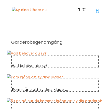
Garderobsgenomgång
Vad behöver du sy?
Kom igång att sy dina kläder…