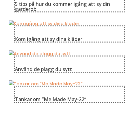
5 tips på hur du kommer igång att sy din
garderob
Kom igång att sy dina kläder
Använd de plagg du sytt
Tankar om ”Me Made May-22”