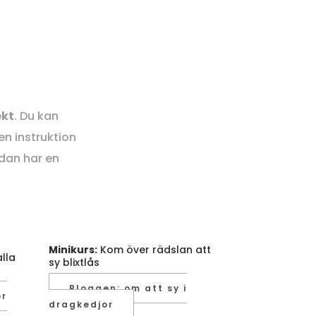
ekt
. Du kan
en instruktion
dan har en
Minikurs:
Kom över rädslan att
lla
sy blixtlås
Bloggen: om att sy i
or
dragkedjor