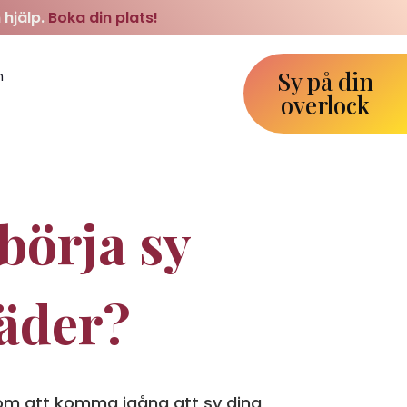
 hjälp.
Boka din plats!
Sy på din
m
overlock
 börja sy
läder?
m att komma igång att sy dina