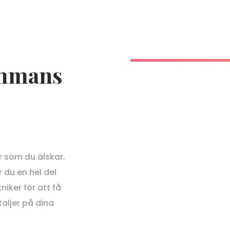
sammans
er som du älskar.
r du en hel del
iker för att få
aljer på dina