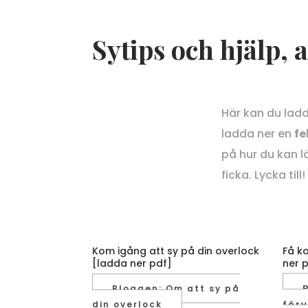
Sytips och hjälp, 
Här kan du ladd
ladda ner en
fe
på hur du kan l
ficka. Lycka till!
Kom igång att sy på din overlock
Få ko
[ladda ner pdf]
ner 
Bloggen: Om att sy på
för
din overlock