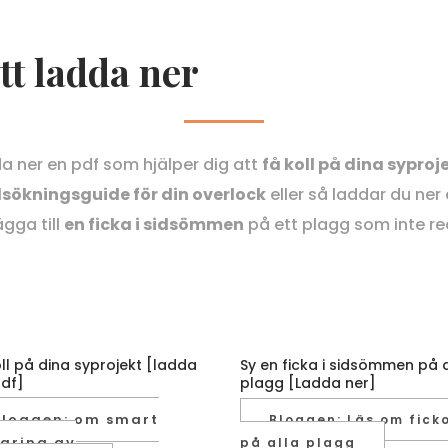
att ladda ner
a ner en pdf som hjälper dig att
få koll på dina syproj
lsökningsguide för din overlock
eller så laddar du ner 
ägga till
en ficka i sidsömmen
på ett plagg som inte re
ll på dina syprojekt [ladda
Sy en ficka i sidsömmen på a
pdf]
plagg [Ladda ner]
Bloggen: om smart
Bloggen: Läs om fick
varing av
på alla plagg