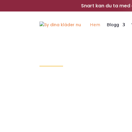
Snart kan du ta med d
Hem
Blogg