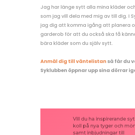
Jag har länge sytt alla mina kläder oc
som jag vill dela med mig av till dig. I
jag dig att komma igång att planera o
garderob för att du också ska få känn
bära kläder som du själv sytt.
Anmäl dig till väntelistan
så får du 
Syklubben öppnar upp sina dörrar i
Vill du ha inspirerande syt
koll på nya tyger och mön
samt inbjudningar till