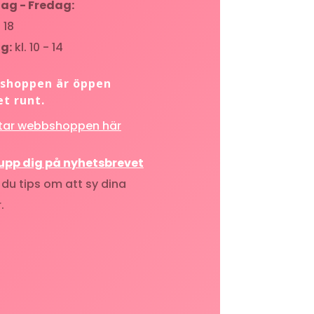
ag - Fredag:
- 18
g:
kl. 10 - 14
shoppen är öppen
t runt.
ttar webbshoppen här
 upp dig på nyhetsbrevet
 du tips om att sy dina
.