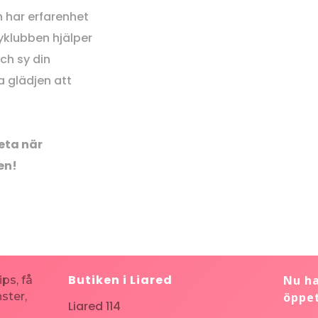
h har erfarenhet
 Syklubben hjälper
ch sy din
a glädjen att
veta när
gen!
Butiken i Liared
Nu ha
ips, få
ster,
öppet
Liared 114