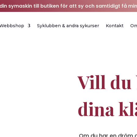
in symaskin till butiken för att sy och samtidigt få min
Webbshop
Syklubben & andra sykurser
Kontakt
O
Vill du
dina k
Om du har en dröm o