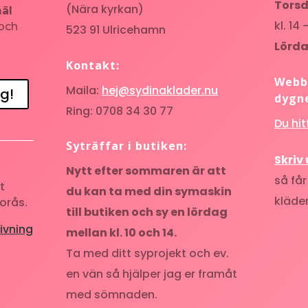
Torsd
(Nära kyrkan)
äl
kl. 14 
och
523 91 Ulricehamn
Lörda
Kontakt:
Webb
Maila:
hej@sydinaklader.nu
g!
dygne
Ring: 0708 34 30 77
Du hi
Syträffar i butiken:
Skriv
Nytt efter sommaren är att
så får
t
du kan ta med din symaskin
kläder
orås.
till butiken och sy en lördag
ivning
mellan kl. 10 och 14.
Ta med ditt syprojekt och ev.
en vän så hjälper jag er framåt
med sömnaden.