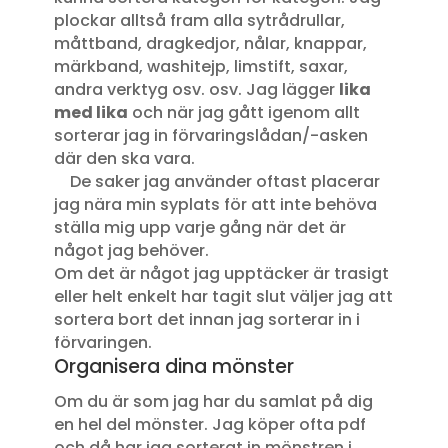
plockar alltså fram alla sytrådrullar,
måttband, dragkedjor, nålar, knappar,
märkband, washitejp, limstift, saxar,
andra verktyg osv. osv. Jag lägger
lika
med lika
och när jag gått igenom allt
sorterar jag in förvaringslådan/-asken
där den ska vara.
De saker jag använder oftast placerar
jag nära min syplats för att inte behöva
ställa mig upp varje gång när det är
något jag behöver.
Om det är något jag upptäcker är trasigt
eller helt enkelt har tagit slut väljer jag att
sortera bort det innan jag sorterar in i
förvaringen.
Organisera dina mönster
Om du är som jag har du samlat på dig
en hel del mönster. Jag köper ofta pdf
och då har jag sorterat in mönstren i