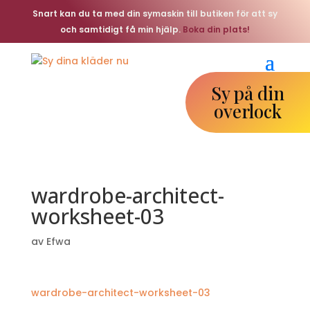
Snart kan du ta med din symaskin till butiken för att sy
och samtidigt få min hjälp.
Boka din plats!
Sy på din
overlock
wardrobe-architect-
worksheet-03
av
Efwa
wardrobe-architect-worksheet-03