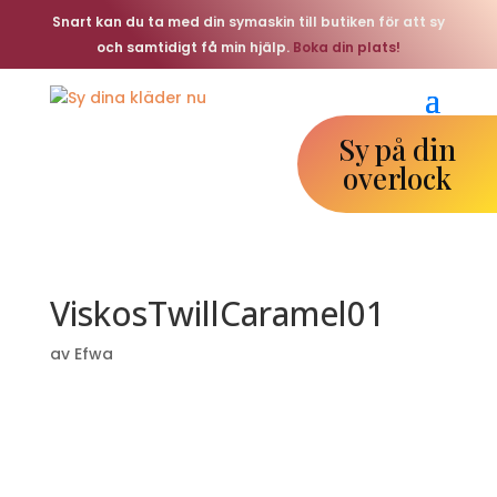
Snart kan du ta med din symaskin till butiken för att sy
och samtidigt få min hjälp.
Boka din plats!
Sy på din
overlock
ViskosTwillCaramel01
av
Efwa