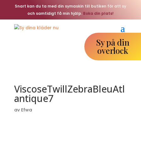
Snart kan du ta med din symaskin till butiken för att sy
och samtidigt få min hjälp.
Boka din plats!
Sy på din
overlock
ViscoseTwillZebraBleuAtl
antique7
av
Efwa