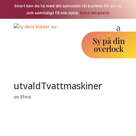
Snart kan du ta med din symaskin till butiken för att sy
och samtidigt få min hjälp.
Boka din plats!
Sy på din
overlock
utvaldTvattmaskiner
av
Efwa