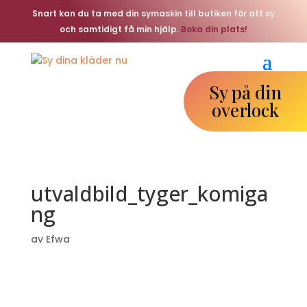
Snart kan du ta med din symaskin till butiken för att sy
och samtidigt få min hjälp.
Boka din plats!
Sy på din
overlock
utvaldbild_tyger_komiga
ng
av
Efwa