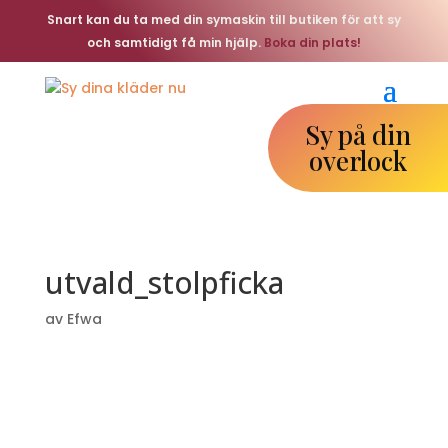
Snart kan du ta med din symaskin till butiken för att sy
och samtidigt få min hjälp.
Boka din plats!
Sy på din
overlock
utvald_stolpficka
av
Efwa