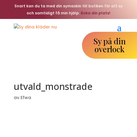
Snart kan du ta med din symaskin till butiken för att sy
och samtidigt få min hjälp.
Boka din plats!
Sy på din
overlock
utvald_monstrade
av
Efwa