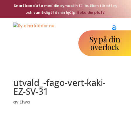
Snart kan du ta med din symaskin till butiken för att sy
och samtidigt få min hjälp.
Boka din plats!
Sy på din
overlock
utvald_-fago-vert-kaki-
EZ-SV-31
av
Efwa