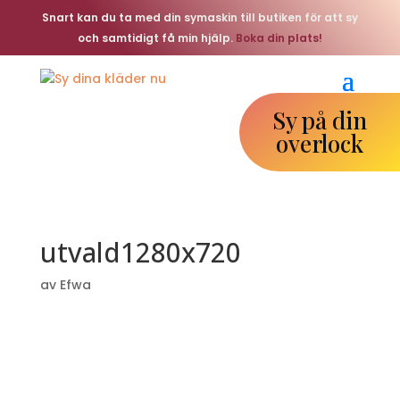
Snart kan du ta med din symaskin till butiken för att sy
och samtidigt få min hjälp.
Boka din plats!
Sy på din
overlock
utvald1280x720
av
Efwa