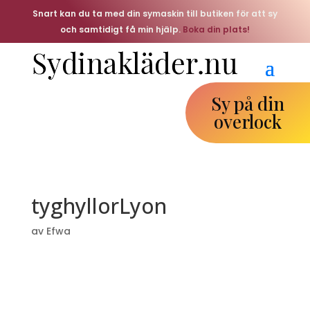
Snart kan du ta med din symaskin till butiken för att sy
och samtidigt få min hjälp.
Boka din plats!
Sy på din
overlock
tyghyllorLyon
av
Efwa