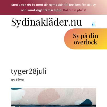
Snart kan du ta med din symaskin till butiken för att sy
och samtidigt få min hjälp.
Boka din plats!
Sy på din
overlock
tyger28juli
av
Efwa