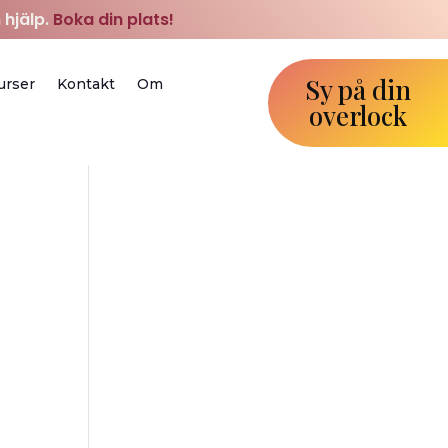
 hjälp.
Boka din plats!
Sy på din
urser
Kontakt
Om
overlock