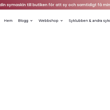
in symaskin till butiken för att sy och samtidigt få min
Hem
Blogg
Webbshop
Syklubben & andra syk