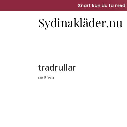
Snart kan du ta med d
tradrullar
av
Efwa