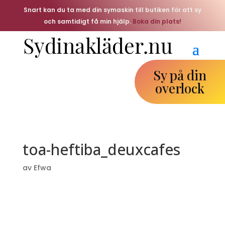
Snart kan du ta med din symaskin till butiken för att sy
och samtidigt få min hjälp.
Boka din plats!
Sy på din
overlock
toa-heftiba_deuxcafes
av
Efwa