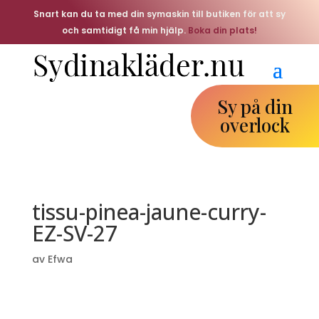
Snart kan du ta med din symaskin till butiken för att sy
och samtidigt få min hjälp.
Boka din plats!
Sy på din
overlock
tissu-pinea-jaune-curry-
EZ-SV-27
av
Efwa