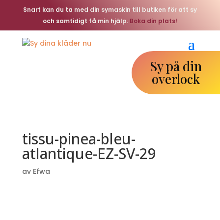
Snart kan du ta med din symaskin till butiken för att sy
och samtidigt få min hjälp.
Boka din plats!
Sy på din
overlock
tissu-pinea-bleu-
atlantique-EZ-SV-29
av
Efwa