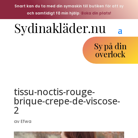
Snart kan du ta med din symaskin till butiken för att sy
och samtidigt få min hjälp.
Boka din plats!
Sy på din
overlock
tissu-noctis-rouge-
brique-crepe-de-viscose-
2
av
Efwa