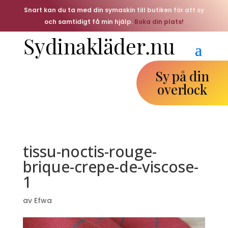
Snart kan du ta med din symaskin till butiken för att sy
och samtidigt få min hjälp.
Boka din plats!
Sy på din
overlock
tissu-noctis-rouge-
brique-crepe-de-viscose-
1
av
Efwa