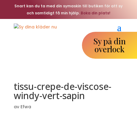
Snart kan du ta med din symaskin till butiken för att sy
och samtidigt få min hjälp.
Boka din plats!
Sy på din
overlock
tissu-crepe-de-viscose-
windy-vert-sapin
av
Efwa