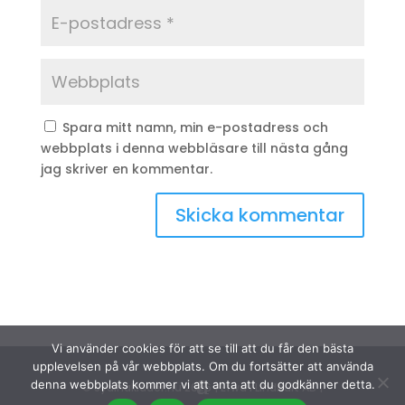
Spara mitt namn, min e-postadress och
webbplats i denna webbläsare till nästa gång
jag skriver en kommentar.
Vi använder cookies för att se till att du får den bästa
upplevelsen på vår webbplats. Om du fortsätter att använda
denna webbplats kommer vi att anta att du godkänner detta.
© Sydinakläder.nu 2026 | Efwa i Lindhult AB |