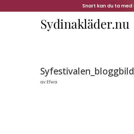
Snart kan du ta med d
Syfestivalen_bloggbild
av
Efwa