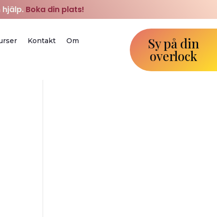
 hjälp.
Boka din plats!
Sy på din
urser
Kontakt
Om
overlock