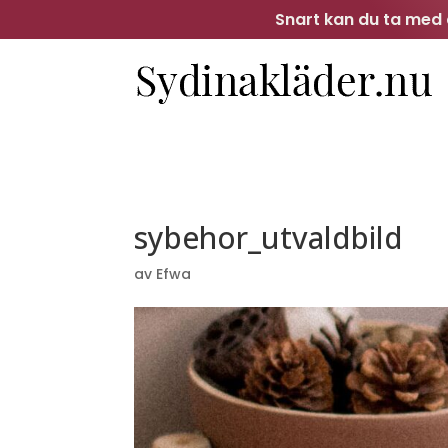
Snart kan du ta med d
sybehor_utvaldbild
av
Efwa