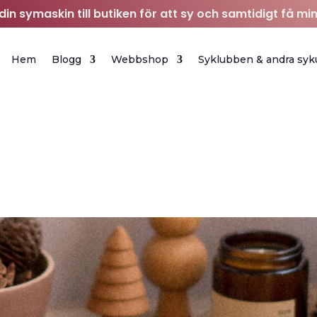
in symaskin till butiken för att sy och samtidigt få min
Hem
Blogg
Webbshop
Syklubben & andra syk