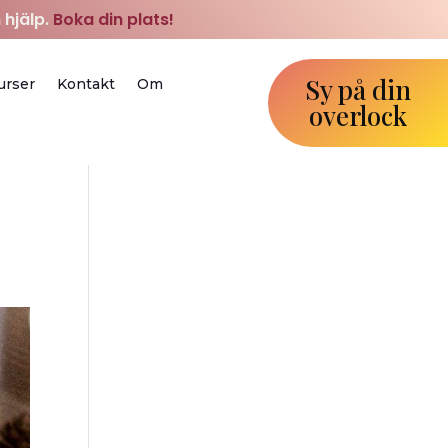
 hjälp.
Boka din plats!
Sy på din
urser
Kontakt
Om
overlock