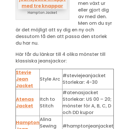
men växt ur
eller gjort dig
Hampton Jacket
av med den.
Men om du syr
är det möjligt att sy dig en ny och
dessutom få den att passa den storlek
du har nu.
Här får du länkar till 4 olika mönster till
klassiska jeansjackor:
Stevie
#steviejeanjacket
Jean
Style Arc
Storlekar: 4-30
Jacket
#atenasjacket
Atenas
Itch to
Storlekar: US 00 – 20;
Jacket
Stitch
mönster för A, B, C, D
och DD kupor
Alina
Hampton
Sewing
#hamptonjeanjacket