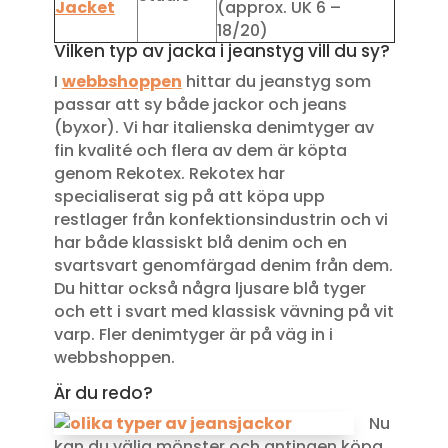
Jacket
(approx. UK 6 –
18/20)
Vilken typ av jacka i jeanstyg vill du sy?
I
webbshoppen
hittar du jeanstyg som
passar att sy både jackor och jeans
(byxor). Vi har italienska denimtyger av
fin kvalité och flera av dem är köpta
genom Rekotex. Rekotex har
specialiserat sig på att köpa upp
restlager från konfektionsindustrin och vi
har både klassiskt blå denim och en
svartsvart genomfärgad denim från dem.
Du hittar också några ljusare blå tyger
och ett i svart med klassisk vävning på vit
varp. Fler denimtyger är på väg in i
webbshoppen.
Är du redo?
Nu
kan du välja mönster och antingen köpa