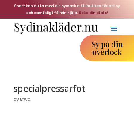
Snart kan du ta med din symaskin till butiken för att sy
och samtidigt få min hjälp.
Boka din plats!
Sy på din
overlock
specialpressarfot
av
Efwa