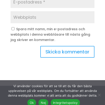
Spara mitt namn, min e-postadress och
webbplats i denna webbläsare till nästa gång
jag skriver en kommentar.
Vi använder cookies för att se till att du får den bästa
upplevelsen på vår webbplats. Om du fortsätter att använda
denna webbplats kommer vi att anta att du godkänner detta.
© Sydinakläder.nu 2026 | Efwa i Lindhult AB |
Ok
Nej
Integritetspolicy