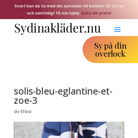
Snart kan du ta med din symaskin till butiken för att sy
och samtidigt få min hjälp.
Boka din plats!
Sy på din
overlock
solis-bleu-eglantine-et-
zoe-3
av
Efwa