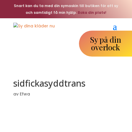
Snart kan du ta med din symaskin till butiken för att sy
och samtidigt få min hjälp.
Boka din plats!
Sy på din
overlock
sidfickasyddtrans
av
Efwa