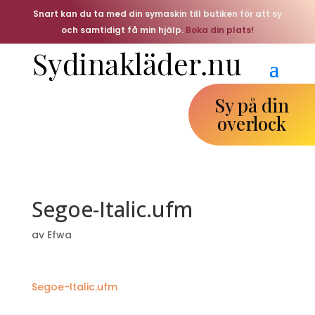
Snart kan du ta med din symaskin till butiken för att sy
och samtidigt få min hjälp.
Boka din plats!
Sy på din
overlock
Segoe-Italic.ufm
av
Efwa
Segoe-Italic.ufm