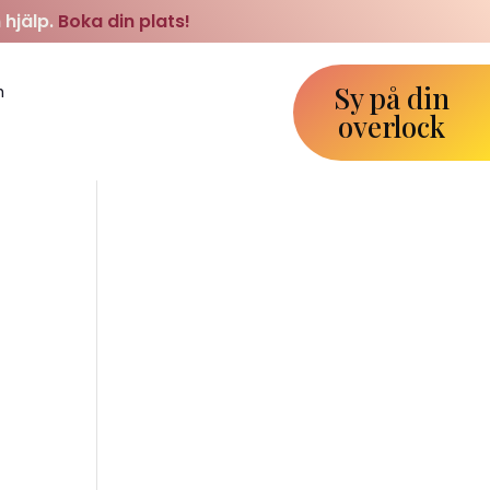
 hjälp.
Boka din plats!
Sy på din
m
overlock