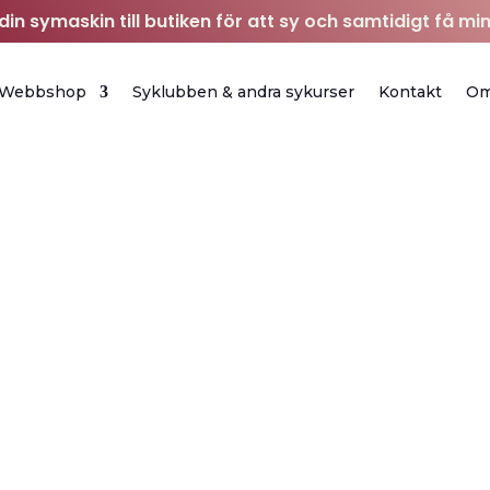
in symaskin till butiken för att sy och samtidigt få min
Webbshop
Syklubben & andra sykurser
Kontakt
O