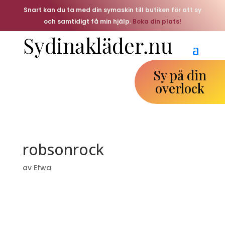
Snart kan du ta med din symaskin till butiken för att sy
och samtidigt få min hjälp.
Boka din plats!
Sy på din
overlock
robsonrock
av
Efwa