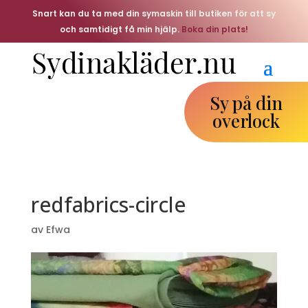
Snart kan du ta med din symaskin till butiken för att sy
och samtidigt få min hjälp.
Boka din plats!
Sy på din
overlock
redfabrics-circle
av
Efwa