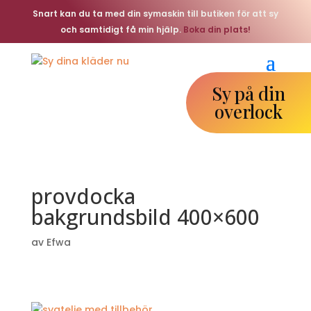
Snart kan du ta med din symaskin till butiken för att sy
och samtidigt få min hjälp.
Boka din plats!
Sy på din
overlock
provdocka
bakgrundsbild 400×600
av
Efwa