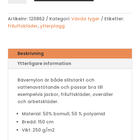
mängd
Artikelnr:
120862
Kategori:
Vävda tyger
Etiketter:
Friluftskläder
,
ytterplagg
Beskrivning
Ytterligare information
Bävernylon är både slitstarkt och
vattenavstötande och passar bra till
exempelvis jackor, friluftskläder, overaller
och arbetskläder.
Material:
50% bomull, 50 % polyamid
Bredd: 150 cm
Vikt: 250 g/m2