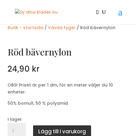
Butik - startsida
/
Vävda tyger
/ Röd bävernylon
Röd bävernylon
24,90
kr
OBS! Priset är per 1 dm, för en meter väljer du 10
enheter.
50% bomull, 50 % polyamid
I lager
Röd
Lägg till i varukorg
bävernylon