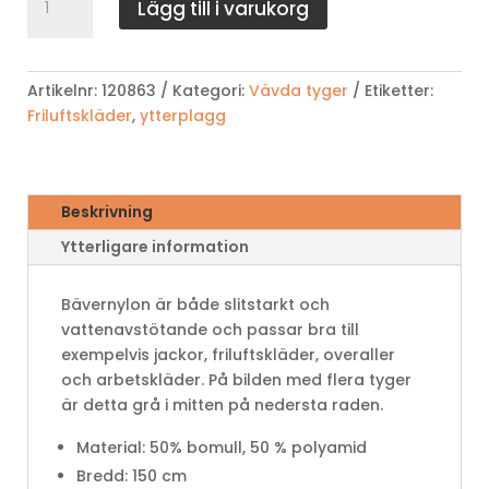
Lägg till i varukorg
bävernylon
mängd
Artikelnr:
120863
Kategori:
Vävda tyger
Etiketter:
Friluftskläder
,
ytterplagg
Beskrivning
Ytterligare information
Bävernylon är både slitstarkt och
vattenavstötande och passar bra till
exempelvis jackor, friluftskläder, overaller
och arbetskläder. På bilden med flera tyger
är detta grå i mitten på nedersta raden.
Material:
50% bomull, 50 % polyamid
Bredd: 150 cm