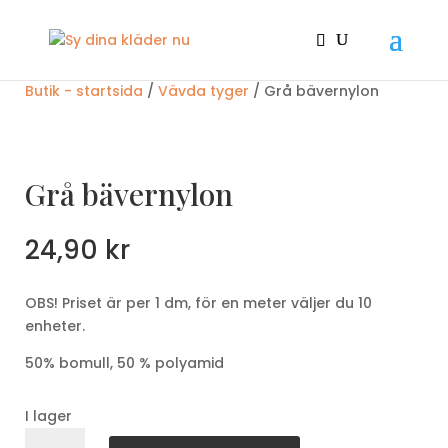
Butik - startsida
/
Vävda tyger
/ Grå bävernylon
Grå bävernylon
24,90
kr
OBS! Priset är per 1 dm, för en meter väljer du 10
enheter.
50% bomull, 50 % polyamid
I lager
Grå