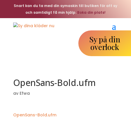
Snart kan du ta med din symaskin till butiken för att sy
och samtidigt få min hjälp.
Boka din plats!
Sy på din
overlock
OpenSans-Bold.ufm
av
Efwa
OpenSans-Bold.ufm