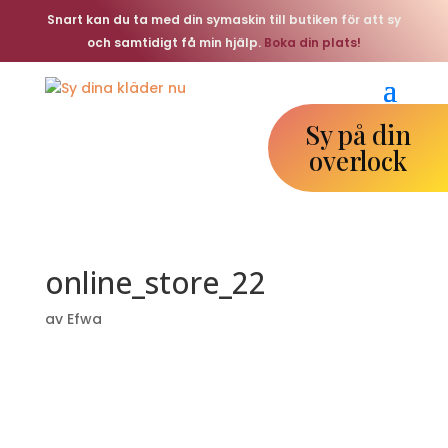
Snart kan du ta med din symaskin till butiken för att sy
och samtidigt få min hjälp.
Boka din plats!
Sy på din
overlock
online_store_22
av
Efwa