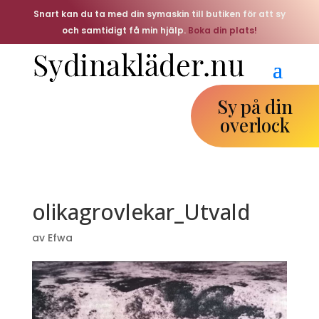
Snart kan du ta med din symaskin till butiken för att sy
och samtidigt få min hjälp.
Boka din plats!
Sy på din
overlock
olikagrovlekar_Utvald
av
Efwa