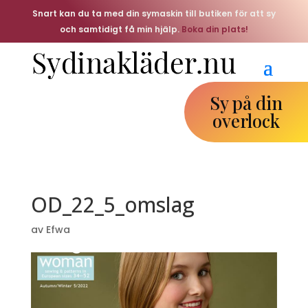
Snart kan du ta med din symaskin till butiken för att sy
och samtidigt få min hjälp.
Boka din plats!
Sy på din
overlock
OD_22_5_omslag
av
Efwa