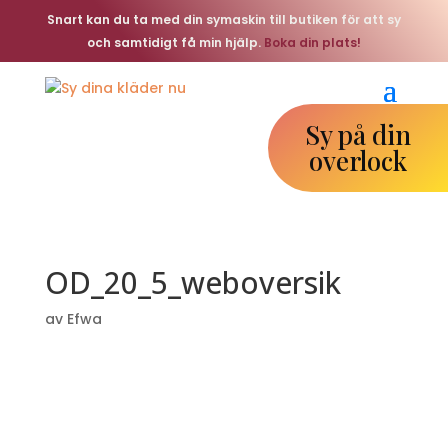
Snart kan du ta med din symaskin till butiken för att sy
och samtidigt få min hjälp.
Boka din plats!
Sy på din
overlock
OD_20_5_weboversik
av
Efwa