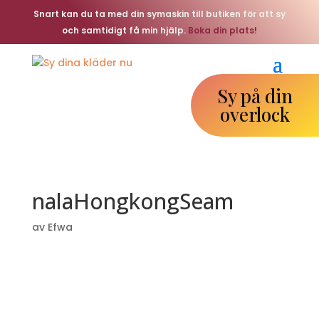
Snart kan du ta med din symaskin till butiken för att sy
och samtidigt få min hjälp.
Boka din plats!
Sy på din
overlock
nalaHongkongSeam
av
Efwa