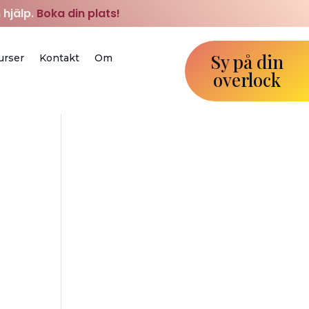
 hjälp.
Boka din plats!
Sy på din
urser
Kontakt
Om
overlock