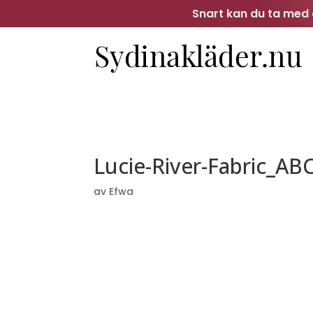
Snart kan du ta med d
Lucie-River-Fabric_AB
av
Efwa