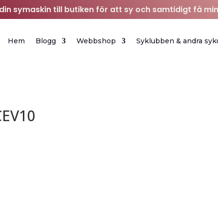
in symaskin till butiken för att sy och samtidigt få min
Hem
Blogg
Webbshop
Syklubben & andra syk
CEV10