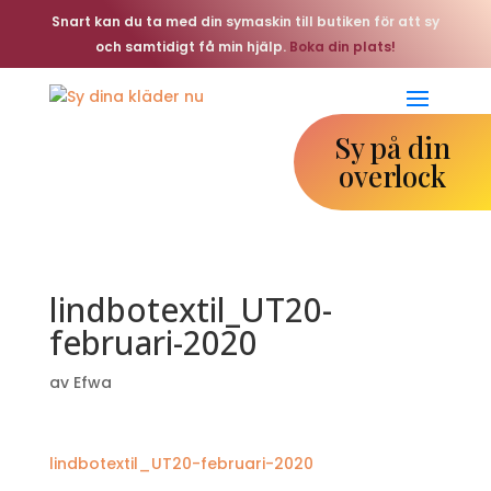
Snart kan du ta med din symaskin till butiken för att sy
och samtidigt få min hjälp.
Boka din plats!
Sy på din
overlock
lindbotextil_UT20-
februari-2020
av
Efwa
lindbotextil_UT20-februari-2020