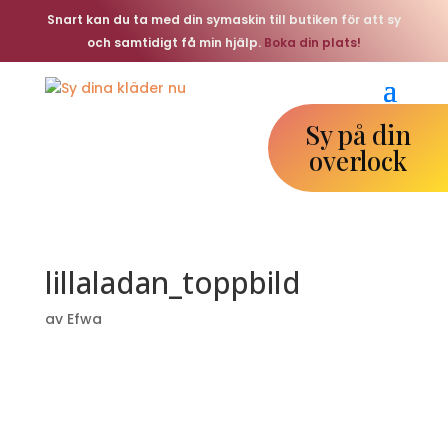
Snart kan du ta med din symaskin till butiken för att sy
och samtidigt få min hjälp.
Boka din plats!
Sy på din
overlock
lillaladan_toppbild
av
Efwa