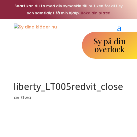
Snart kan du ta med din symaskin till butiken för att sy
och samtidigt få min hjälp.
Boka din plats!
Sy på din
overlock
liberty_LT005redvit_close
av
Efwa