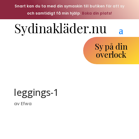
Snart kan du ta med din symaskin till butiken för att sy
och samtidigt få min hjälp.
Boka din plats!
Sy på din
overlock
leggings-1
av
Efwa