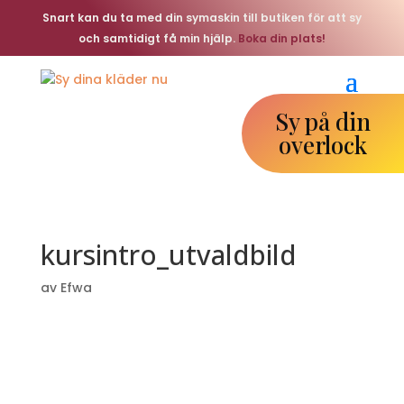
Snart kan du ta med din symaskin till butiken för att sy
och samtidigt få min hjälp.
Boka din plats!
Sy på din
overlock
kursintro_utvaldbild
av
Efwa