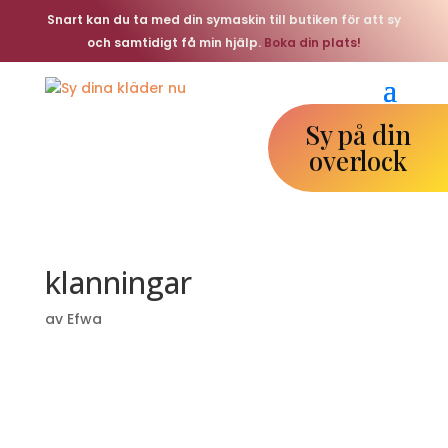
Snart kan du ta med din symaskin till butiken för att sy
och samtidigt få min hjälp.
Boka din plats!
Sy på din
overlock
klanningar
av
Efwa