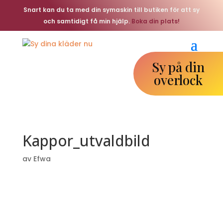
Snart kan du ta med din symaskin till butiken för att sy
och samtidigt få min hjälp.
Boka din plats!
Sy på din
overlock
Kappor_utvaldbild
av
Efwa