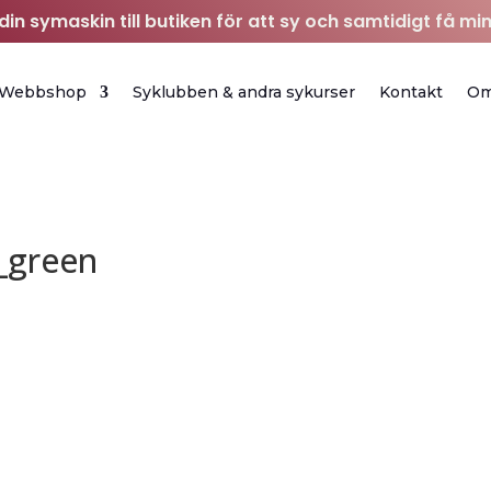
in symaskin till butiken för att sy och samtidigt få min
Webbshop
Syklubben & andra sykurser
Kontakt
O
_green