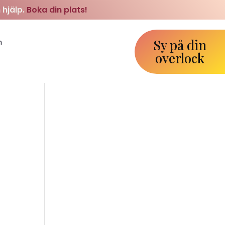
 hjälp.
Boka din plats!
Sy på din
m
overlock