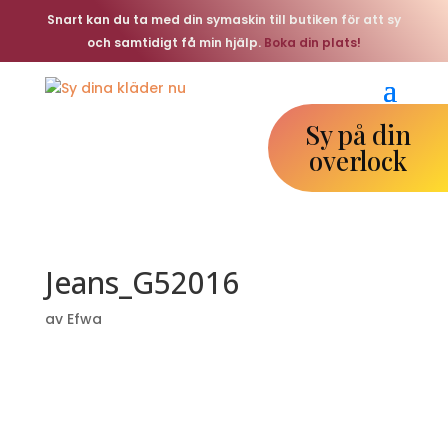
Snart kan du ta med din symaskin till butiken för att sy
och samtidigt få min hjälp.
Boka din plats!
Sy på din
overlock
Jeans_G52016
av
Efwa